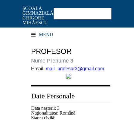
ŞCOALA
GIMNAZIALĂ
GRIGORE
MIHĂESCU
MENU
PROFESOR
Nume Prenume 3
Email:
mail_profesor3@gmail.com
Date Personale
Data naşterii:
3
Naţionalitatea: Română
Starea civilă: