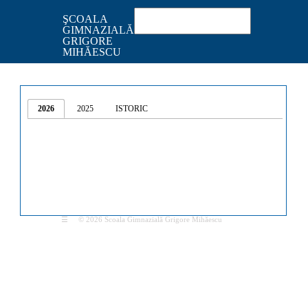
ŞCOALA
GIMNAZIALĂ
GRIGORE
MIHĂESCU
2026
2025
ISTORIC
☰
© 2026 Scoala Gimnazială Grigore Mihăescu